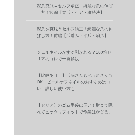
深爪克服→セルフ矯正！綺麗な爪の伸ば
し方！後編【育爪・ケア・維持法】
深爪を克服＆セルフ矯正！綺麗な爪の伸
ばし方！前編【爪噛み・平爪・扇爪】
ジェルネイルがすぐ剥がれる？100均セ
リアのコレで一発解決！
【比較あり！】爪弱さんもペラ爪さんも
OK！ピールオフネイルのおすすめはコ
レ！詳しい使い方も！
【セリア】のゴム手袋は長い！肘まで隠
れてピッタリフィットで作業はかどる。