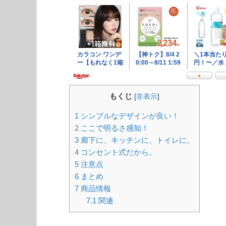
もくじ
[
非表示
]
1
シンプルなデザインが良い！
2
ここで明るさ感知！
3
廊下に、キッチンに、トイレに。
4
コンセント式だから。
5
注意点
6
まとめ
7
商品情報
7.1
関連