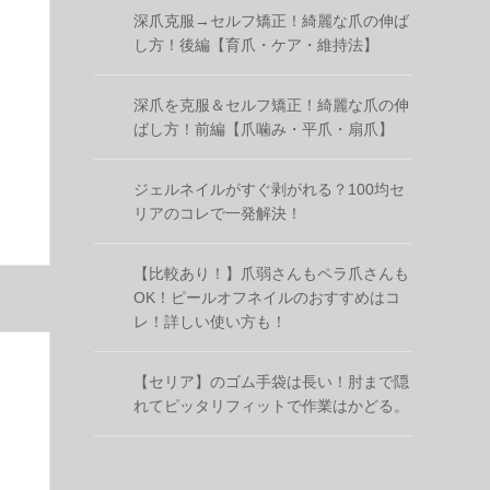
深爪克服→セルフ矯正！綺麗な爪の伸ば
し方！後編【育爪・ケア・維持法】
深爪を克服＆セルフ矯正！綺麗な爪の伸
ばし方！前編【爪噛み・平爪・扇爪】
ジェルネイルがすぐ剥がれる？100均セ
リアのコレで一発解決！
【比較あり！】爪弱さんもペラ爪さんも
OK！ピールオフネイルのおすすめはコ
レ！詳しい使い方も！
【セリア】のゴム手袋は長い！肘まで隠
れてピッタリフィットで作業はかどる。