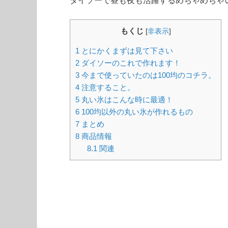
ダイソーで昼も夜も活躍するめちゃめちゃ
もくじ
[
非表示
]
1
とにかくまずは見て下さい
2
ダイソーのこれで作れます！
3
今まで使っていたのは100均のコチラ。
4
注意すること。
5
丸い氷はこんな時に最適！
6
100均以外の丸い氷が作れるもの
7
まとめ
8
商品情報
8.1
関連