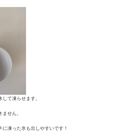
水して凍らせます。
きません。
チに凍った氷も出しやすいです！