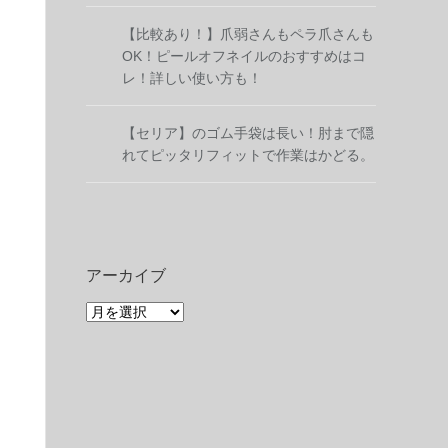
【比較あり！】爪弱さんもペラ爪さんも
OK！ピールオフネイルのおすすめはコ
レ！詳しい使い方も！
【セリア】のゴム手袋は長い！肘まで隠
れてピッタリフィットで作業はかどる。
アーカイブ
ア
ー
カ
イ
ブ