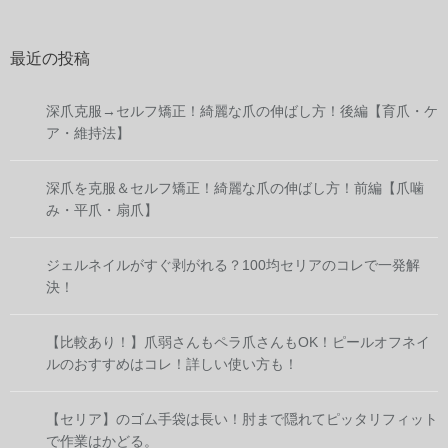
最近の投稿
深爪克服→セルフ矯正！綺麗な爪の伸ばし方！後編【育爪・ケ
ア・維持法】
深爪を克服＆セルフ矯正！綺麗な爪の伸ばし方！前編【爪噛
み・平爪・扇爪】
ジェルネイルがすぐ剥がれる？100均セリアのコレで一発解
決！
【比較あり！】爪弱さんもペラ爪さんもOK！ピールオフネイ
ルのおすすめはコレ！詳しい使い方も！
【セリア】のゴム手袋は長い！肘まで隠れてピッタリフィット
で作業はかどる。