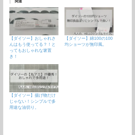
関連
【ダイソー】おしゃれさ
【ダイソー】綿100の100
んはもう使ってる？！と
均ショーツが無印風。
ってもおしゃれな箸置
き！
【ダイソー】揚げ物だけ
じゃない！シンプルで多
用途な油切り。