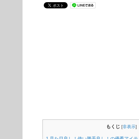
もくじ
[
非表示
]
1
見た目良し！使い勝手良し！の優秀アイテ