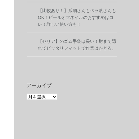
【比較あり！】爪弱さんもペラ爪さんも
OK！ピールオフネイルのおすすめはコ
レ！詳しい使い方も！
【セリア】のゴム手袋は長い！肘まで隠
れてピッタリフィットで作業はかどる。
アーカイブ
ア
ー
カ
イ
ブ