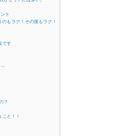
イント
うのもラク！その後もラク！
板です
と…
！
の？
うこと！！